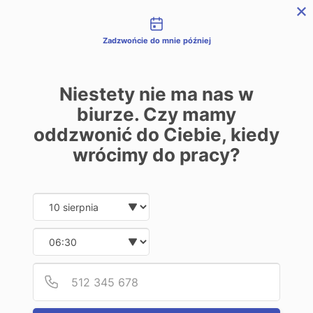
Możliwości kontaktu
REJESTRACJA
LOGOWANIE
ENGLISH
Zadzwońcie do mnie później
Niestety nie ma nas w
biurze. Czy mamy
oddzwonić do Ciebie, kiedy
wrócimy do pracy?
Tania wymiana walut.
realne oszczędności
Date and time slection for sch
Wybierz datę
Wybierz godzinę
Załóż darmowe konto
Podaj
Numer