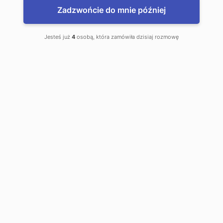
Zadzwońcie do mnie później
Kalkulator walut
Jesteś już
4
osobą, która zamówiła dzisiaj rozmowę
Sprawdź kurs i zobacz ile zyskasz
-0,0055 (-0,13%)
EUR/PLN
4,2810
kupno
4,3100
sprzedaż