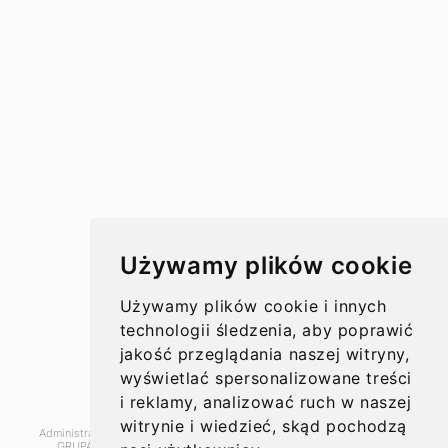
Przelewy w Polsce
Rachunki bankowe
Koszty przelewów
Czasy przelewów
Aktualności
Używamy plików cookie
Opinie
Używamy plików cookie i innych
technologii śledzenia, aby poprawić
jakość przeglądania naszej witryny,
wyświetlać spersonalizowane treści
O nas
i reklamy, analizować ruch w naszej
witrynie i wiedzieć, skąd pochodzą
Administratorem danych, które tu wpisujesz będziemy My, czyli: SUPER
GRUPA PL Sp. z o.o.. Dane będą przetwarzane w celu marketingu