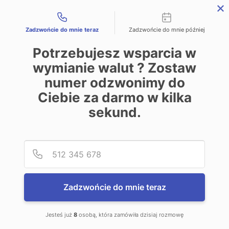
Możliwości kontaktu
REJESTRACJA
LOGOWANIE
ENGLISH
Zadzwońcie do mnie teraz
Zadzwońcie do mnie później
Potrzebujesz wsparcia w
wymianie walut ? Zostaw
numer odzwonimy do
Pytania i odpowiedzi
Ciebie za darmo w kilka
sekund.
Czym jest kantor.pl?
Podaj
Numer
Kantor.pl jest całodobową internetową platformą
wymiany walut
, dzięki której w sposób bezpieczny i prosty
wymienisz waluty w Internecie. Nasza platforma
Zadzwońcie do mnie teraz
transakcyjna opiera się na rzeczywistych notowaniach z
rynku
Forex
co gwarantuje korzystne kursy walut on-line i
Jesteś już
8
osobą, która zamówiła dzisiaj rozmowę
rzeczywiste oszczędności dla naszych Klientów.