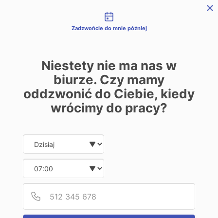
Możliwości kontaktu
REJESTRACJA
LOGOWANIE
ENGLISH
Zadzwońcie do mnie później
Niestety nie ma nas w
biurze. Czy mamy
Aktualności
oddzwonić do Ciebie, kiedy
wrócimy do pracy?
Kantor.pl zaprasza do współpracy
kantory stacjonarne
Date and time slection for sch
Wybierz datę
Wybierz godzinę
2026-02-25
Naszym celem jest wsparcie tradycyjnych punktów
Podaj
Numer
wymiany w optymalizacji ich kosztów i usprawnieniu
codziennych operacji walutowych.