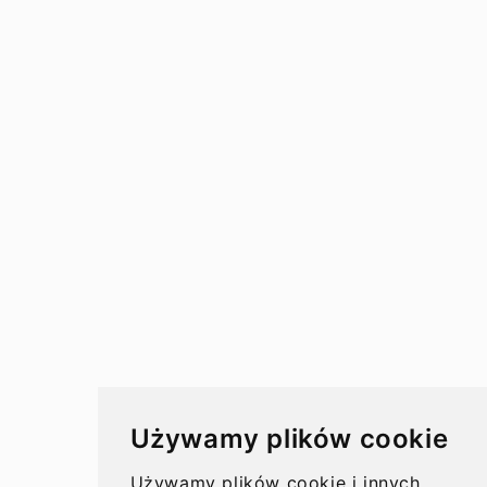
Przewodnik
Przelewy
Przelewy w Polsce
Rachunki bankowe
Koszty przelewów
Czasy przelewów
Aktualności
Używamy plików cookie
Opinie
Używamy plików cookie i innych