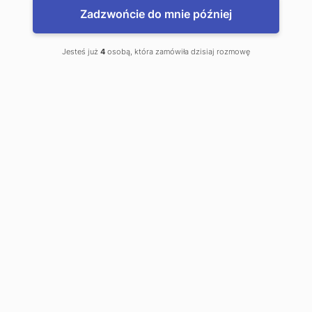
Zadzwońcie do mnie później
Co zyskuje Twój kantor stacjonarny dzięki współpracy z
Kantor.pl?
Jesteś już
4
osobą, która zamówiła dzisiaj rozmowę
Stworzyliśmy model współpracy, który pozwala
właścicielom kantorów skupić się na obsłudze klienta,
podczas gdy my dbamy o najkorzystniejsze warunki
przewalutowania ich nadwyżek lub uzupełnianie braków.
1. Specjalne warunki wymiany (Kursy Hurtowe)
Dla naszych partnerów biznesowych przygotowaliśmy
indywidualne warunki cenowe. Oferujemy spready, które
pozwalają zachować wysoką marżowość w obrocie
detalicznym, dając jednocześnie dostęp do płynności
rynkowej na poziomie profesjonalnym.
2. Transakcje w kilka minut
W biznesie walutowym czas to realny pieniądz. Dzięki
zaawansowanej automatyzacji serwisu Kantor.pl, proces