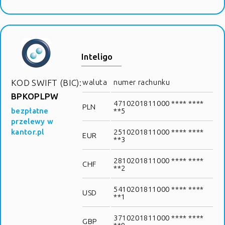
Inteligo
KOD SWIFT (BIC):
waluta
numer rachunku
BPKOPLPW
4710201811000 **** ****
PLN
bezpłatne
**5
przelewy w
kantor.pl
2510201811000 **** ****
EUR
**3
2810201811000 **** ****
CHF
**2
5410201811000 **** ****
USD
**1
3710201811000 **** ****
GBP