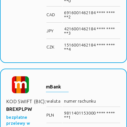
**0
6916001462184 **** ****
CAD
**2
4216001462184 **** ****
JPY
**3
1516001462184 **** ****
CZK
**4
mBank
KOD SWIFT (BIC):
waluta
numer rachunku
BREXPLPW
9811401153000 **** ****
PLN
bezpłatne
**1
przelewy w