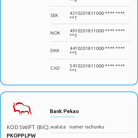
**9
4210201811000 **** ****
SEK
**7
4910201811000 **** ****
NOK
**3
4410201811000 **** ****
DKK
**5
5410201811000 **** ****
CAD
**1
Bank Pekao
KOD SWIFT (BIC):
waluta
numer rachunku
PKOPPLPW