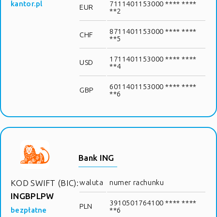
kantor.pl
7111401153000 **** ****
EUR
**2
8711401153000 **** ****
CHF
**5
1711401153000 **** ****
USD
**4
6011401153000 **** ****
GBP
**6
Bank ING
KOD SWIFT (BIC):
waluta
numer rachunku
INGBPLPW
3910501764100 **** ****
PLN
bezpłatne
**6