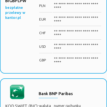
BIGBPLPW
** **** **** **** **** ****
PLN
bezpłatne
****
przelewy w
kantor.pl
** **** **** **** **** ****
EUR
****
** **** **** **** **** ****
CHF
****
** **** **** **** **** ****
USD
****
** **** **** **** **** ****
GBP
****
Bank BNP Paribas
KOD SWIFT (BIC):
waluta
numer rachunku