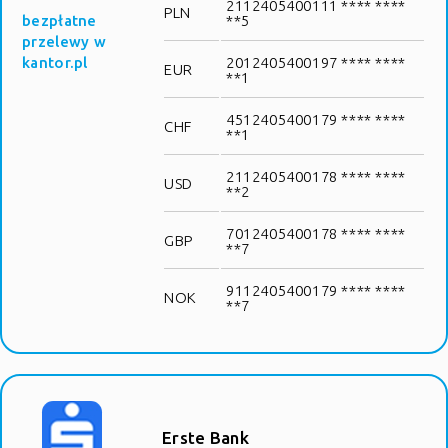
2112405400111 **** ****
PLN
bezpłatne
**5
przelewy w
kantor.pl
2012405400197 **** ****
EUR
**1
4512405400179 **** ****
CHF
**1
2112405400178 **** ****
USD
**2
7012405400178 **** ****
GBP
**7
9112405400179 **** ****
NOK
**7
Erste Bank