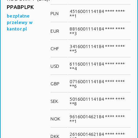
PPABPLPK
4516001114184 **** ****
PLN
bezpłatne
**1
przelewy w
kantor.pl
8816001114184 **** ****
EUR
**3
3416001114184 **** ****
CHF
**5
6116001114184 **** ****
USD
**4
0716001114184 **** ****
GBP
**6
5016001114184 **** ****
SEK
**8
9616001462184 **** ****
NOK
**1
2616001462184 **** ****
DKK