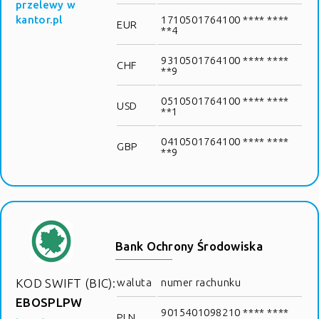
przelewy w
kantor.pl
1710501764100 **** ****
EUR
**4
9310501764100 **** ****
CHF
**9
0510501764100 **** ****
USD
**1
0410501764100 **** ****
GBP
**9
Bank Ochrony Środowiska
KOD SWIFT (BIC):
waluta
numer rachunku
EBOSPLPW
9015401098210 **** ****
PLN