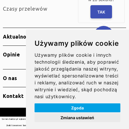
Czasy przelewów
TAK
Aktualności
Używamy plików cookie
Opinie
Używamy plików cookie i innych
technologii śledzenia, aby poprawić
jakość przeglądania naszej witryny,
wyświetlać spersonalizowane treści
O nas
i reklamy, analizować ruch w naszej
witrynie i wiedzieć, skąd pochodzą
Kontakt
nasi użytkownicy.
Zgoda
© 2010 – 2026 SUPER GRUPA PL Sp. z o.o.
Zmiana ustawień
Serwis kantor.pl wykorzystuje pliki cookies. Użytkowanie serwisu oznacza zgodę na wykorzystywanie plików cookie. Więcej
informacji
tutaj
Znaki towarowe banków są własnością ich właścicieli, a na stronach Serwisu zostały umieszczone jedynie w celach
informacyjnych