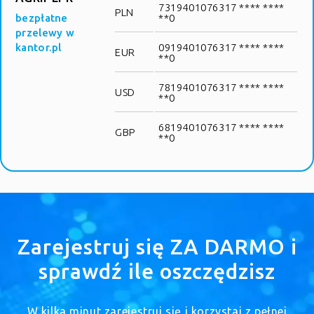
7319401076317 **** ****
PLN
bezpłatne
**0
przelewy w
kantor.pl
0919401076317 **** ****
EUR
**0
7819401076317 **** ****
USD
**0
6819401076317 **** ****
GBP
**0
Zarejestruj się ZA DARMO i
sprawdź ile oszczędzisz
W kilka minut zarejestruj się i korzystaj z pełnej