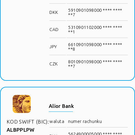
5910901098000 **** ****
DKK
**7
5310901102000 **** ****
CAD
**1
6610901098000 **** ****
JPY
**8
8010901098000 **** ****
CZK
**7
Alior Bank
KOD SWIFT (BIC):
waluta
numer rachunku
ALBPPLPW
5624900005000 **** ****