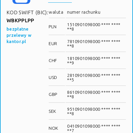
KOD SWIFT (BIC):
waluta
numer rachunku
WBKPPLPP
1510901098000 **** ****
PLN
bezpłatne
**8
przelewy w
kantor.pl
7810901098000 **** ****
EUR
**8
1810901098000 **** ****
CHF
**9
2810901098000 **** ****
USD
**5
8610901098000 **** ****
GBP
**8
9510901098000 **** ****
SEK
**8
0410901098000 **** ****
NOK
**7