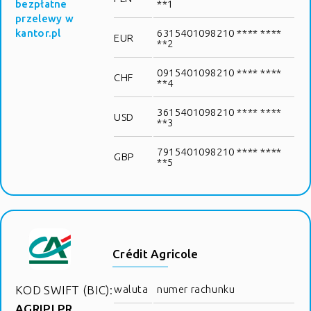
bezpłatne
**1
przelewy w
kantor.pl
6315401098210 **** ****
EUR
**2
0915401098210 **** ****
CHF
**4
3615401098210 **** ****
USD
**3
7915401098210 **** ****
GBP
**5
Crédit Agricole
KOD SWIFT (BIC):
waluta
numer rachunku
AGRIPLPR