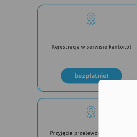
Rejestracja w serwisie kantor.pl
bezpłatnie!
Moż
Przyjęcie przelewów walutowych