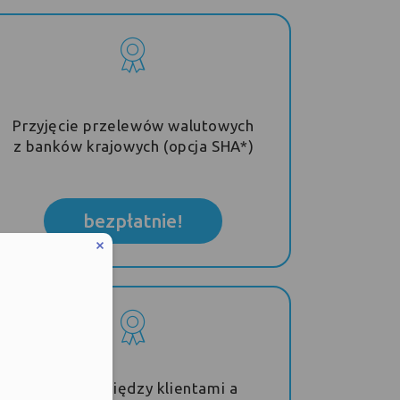
Przyjęcie przelewów walutowych
z banków krajowych (opcja SHA*)
bezpłatnie!
Przelewy między klientami a