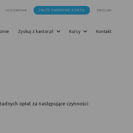
ZAŁÓŻ DARMOWE KONTO
LOGOWANIE
ENGLISH
opinie
zyskuj z kantor.pl
kursy
kontakt
 żadnych opłat za następujące czynności: