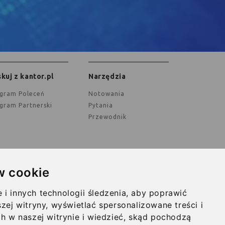
kuj z kantor.pl
Narzędzia
ogram Poleceń
Notowania
ogram Partnerski
Pytania
Przewodnik
w cookie
ualności
O nas
i innych technologii śledzenia, aby poprawić
inie
Kontakt
zej witryny, wyświetlać spersonalizowane treści i
ch w naszej witrynie i wiedzieć, skąd pochodzą