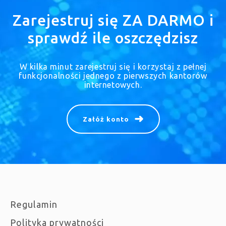
Zarejestruj się ZA DARMO i
sprawdź ile oszczędzisz
W kilka minut zarejestruj się i korzystaj z pełnej
funkcjonalności jednego z pierwszych kantorów
internetowych.
Załóż konto
Regulamin
Polityka prywatności