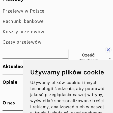
Przelewy w Polsce
Rachunki bankowe
Koszty przelewów
Czasy przelewów
Cześć!
Czy chcesz,
żebyśmy oddzwonili
Aktualności
do Ciebie za darmo
Używamy plików cookie
w
28
sekund?
Opinie
Używamy plików cookie i innych
TAK
technologii śledzenia, aby poprawić
jakość przeglądania naszej witryny,
wyświetlać spersonalizowane treści
O nas
i reklamy, analizować ruch w naszej
witrynie i wiedzieć, skąd pochodzą