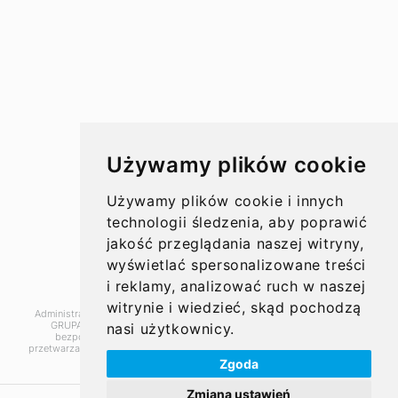
Koszty przelewów
Czasy przelewów
Aktualności
Używamy plików cookie
Opinie
Używamy plików cookie i innych
technologii śledzenia, aby poprawić
jakość przeglądania naszej witryny,
wyświetlać spersonalizowane treści
O nas
i reklamy, analizować ruch w naszej
witrynie i wiedzieć, skąd pochodzą
Administratorem danych, które tu wpisujesz będziemy My, czyli: SUPER
Kontakt
GRUPA PL Sp. z o.o.. Dane będą przetwarzane w celu marketingu
nasi użytkownicy.
bezpośredniego naszych produktów i usług. Podstawą prawną
przetwarzania jest uzasadniony interes Administratora.
Więcej szczegółów
Zgoda
© 2010 – 2026 SUPER GRUPA PL Sp. z o.o.
Zmiana ustawień
Serwis kantor.pl wykorzystuje pliki cookies. Użytkowanie serwisu oznacza zgodę na wykorzystywanie plików cookie. Więcej