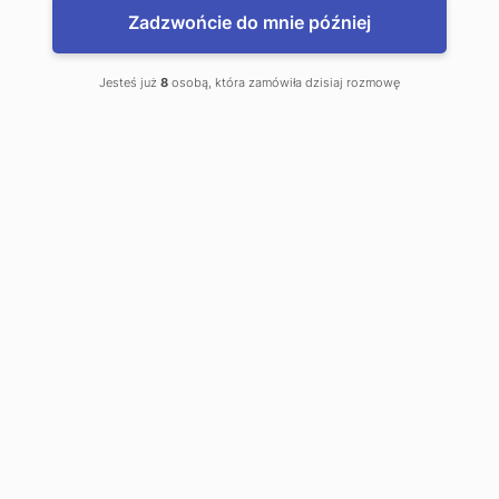
Zadzwońcie do mnie później
Jesteś już
8
osobą, która zamówiła dzisiaj rozmowę
www.WalutyDoDomu.pl
Zamów waluty z dostawą do domu
www.kantor.pl - najlepsze kursy
Łódź, Kantor Online