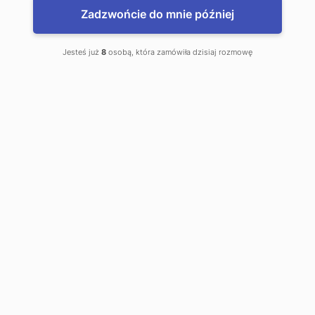
Zadzwońcie do mnie później
Jesteś już
8
osobą, która zamówiła dzisiaj rozmowę
www.WalutyDoDomu.pl
Zamów waluty z dostawą do domu
www.kantor.pl - najlepsze kursy
Radlin, Kantor Online