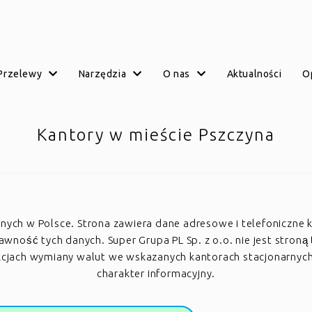
przelewy
narzędzia
o nas
aktualności
Kantory w mieście Pszczyna
arnych w Polsce. Strona zawiera dane adresowe i telefoniczne 
ość tych danych. Super Grupa PL Sp. z o.o. nie jest stroną 
akcjach wymiany walut we wskazanych kantorach stacjonarnyc
charakter informacyjny.