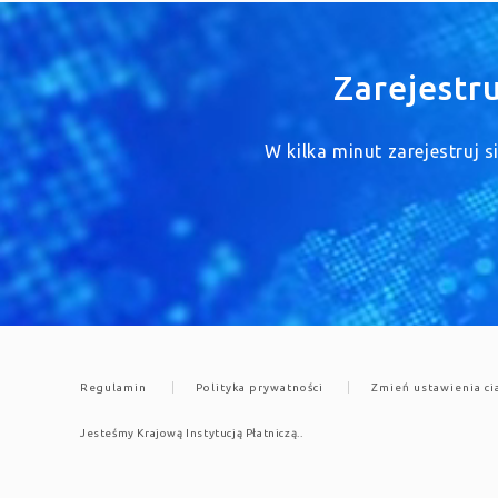
Zarejestr
W kilka minut zarejestruj 
Regulamin
Polityka prywatności
Zmień ustawienia ci
Jesteśmy Krajową Instytucją Płatniczą..