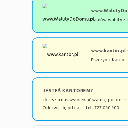
www.WalutyDo
Zamów waluty z 
www.kantor.pl 
Pszczyna, Kantor 
JESTEŚ KANTOREM?
chcesz u nas wymieniać walutę po prefe
Odezwij się od nas – tel. 727 060 600