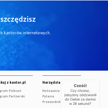
szczędzisz
ych kantorów internetowych.
kuj z kantor.pl
Narzędzia
Cześć!
Czy chcesz,
ogram Poleceń
Notowania
żebyśmy oddzwonili
ogram Partnerski
Pytania
do Ciebie za darmo
Przewodnik
w
28
sekund?