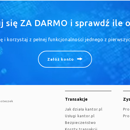
uj się ZA DARMO i sprawdź ile o
się i korzystaj z pełnej funkcjonalności jednego z pierwsz
Załóż konto
Transakcje
Zys
asteczek
jak działa kantor.pl
Pr
Usługi kantor.pl
Pr
Bezpieczeństwo
Koszty transakcji