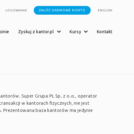
ZAŁÓŻ DARMOWE KONTO
LOGOWANIE
ENGLISH
opinie
zyskuj z kantor.pl
kursy
kontakt
kantorów. Super Grupa PL Sp. z o.o., operator
transakcji w kantorach fizycznych, nie jest
h. Prezentowana baza kantorów ma jedynie