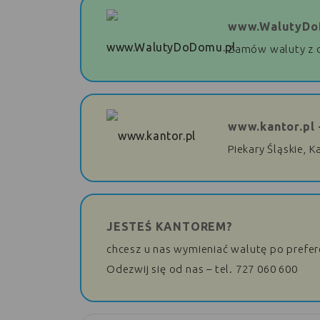
www.WalutyDo
Zamów waluty z 
www.kantor.pl 
Piekary Śląskie, K
JESTEŚ KANTOREM?
chcesz u nas wymieniać walutę po prefe
Odezwij się od nas – tel. 727 060 600