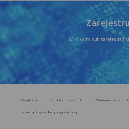
Zarejestr
W kilka minut zarejestruj 
Regulamin
Polityka prywatności
Zmień ustawienia ci
Jesteśmy Krajową Instytucją Płatniczą..