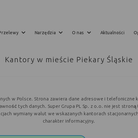
przelewy
narzędzia
o nas
aktualności
Kantory w mieście Piekary Śląskie
arnych w Polsce. Strona zawiera dane adresowe i telefoniczne 
ość tych danych. Super Grupa PL Sp. z o.o. nie jest stroną 
akcjach wymiany walut we wskazanych kantorach stacjonarnyc
charakter informacyjny.