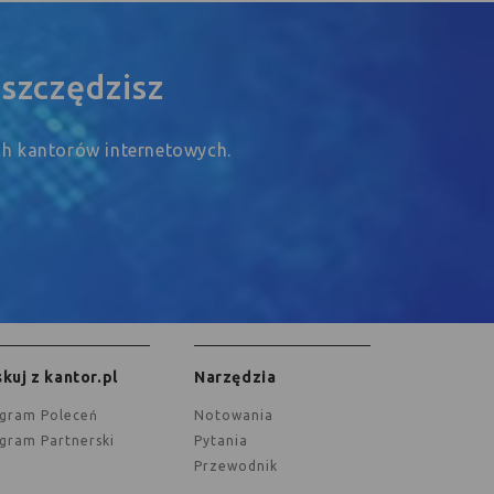
szczędzisz
ych kantorów internetowych.
kuj z kantor.pl
Narzędzia
ogram Poleceń
Notowania
ogram Partnerski
Pytania
Przewodnik