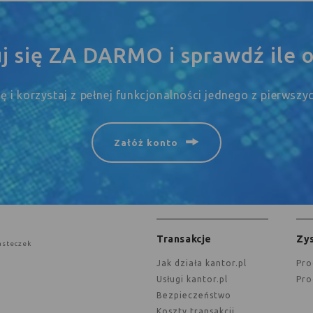
uj się ZA DARMO i sprawdź ile o
się i korzystaj z pełnej funkcjonalności jednego z pierwsz
Załóż konto
Transakcje
Zys
asteczek
jak działa kantor.pl
Pr
Usługi kantor.pl
Pr
Bezpieczeństwo
Koszty transakcji