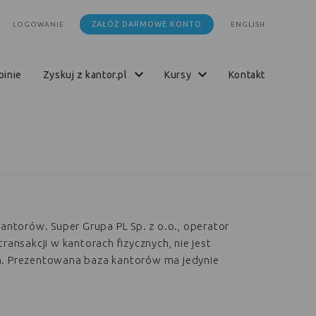
ZAŁÓŻ DARMOWE KONTO
LOGOWANIE
ENGLISH
opinie
zyskuj z kantor.pl
kursy
kontakt
kantorów. Super Grupa PL Sp. z o.o., operator
transakcji w kantorach fizycznych, nie jest
h. Prezentowana baza kantorów ma jedynie