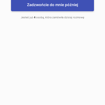
Zadzwońcie do mnie później
Jesteś już
4
osobą, która zamówiła dzisiaj rozmowę
www.WalutyDoDomu.pl
Zamów waluty z dostawą do domu
www.kantor.pl - najlepsze kursy
Międzyzdroje, Kantor Online