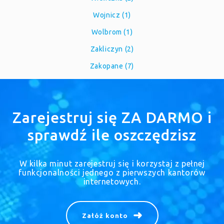
Wojnicz (1)
Wolbrom (1)
Zakliczyn (2)
Zakopane (7)
Zarejestruj się ZA DARMO i
sprawdź ile oszczędzisz
W kilka minut zarejestruj się i korzystaj z pełnej
funkcjonalności jednego z pierwszych kantorów
internetowych.
Załóż konto