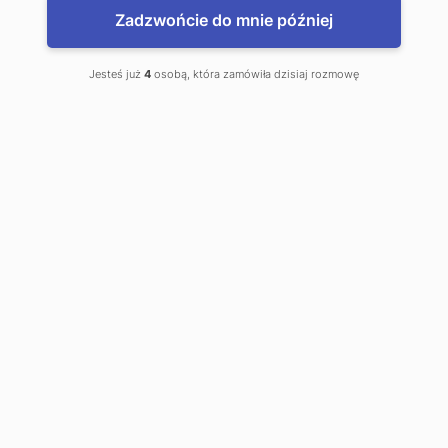
Zadzwońcie do mnie później
Jesteś już
4
osobą, która zamówiła dzisiaj rozmowę
www.WalutyDoDomu.pl
Zamów waluty z dostawą do domu
www.kantor.pl - najlepsze kursy
Korbielów, Kantor Online