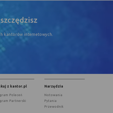
szczędzisz
ych kantorów internetowych.
kuj z kantor.pl
Narzędzia
ogram Poleceń
Notowania
ogram Partnerski
Pytania
Przewodnik