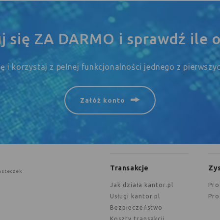
uj się ZA DARMO i sprawdź ile o
się i korzystaj z pełnej funkcjonalności jednego z pierwsz
Załóż konto
Transakcje
Zys
asteczek
jak działa kantor.pl
Pr
Usługi kantor.pl
Pr
Bezpieczeństwo
Koszty transakcji