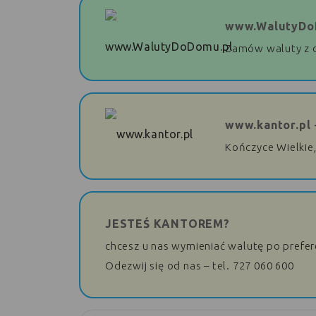
www.WalutyDo
Zamów waluty z 
www.kantor.pl 
Kończyce Wielkie,
JESTEŚ KANTOREM?
chcesz u nas wymieniać walutę po prefe
Odezwij się od nas – tel. 727 060 600