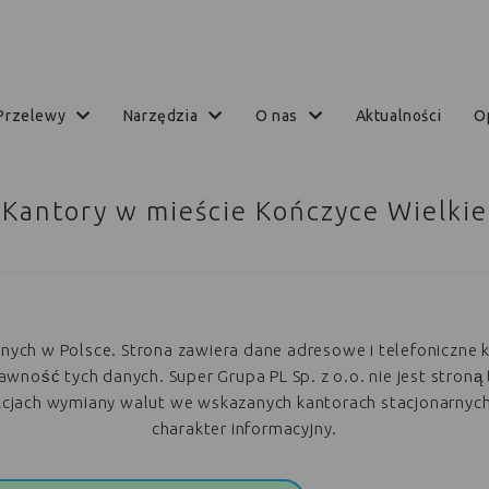
przelewy
narzędzia
o nas
aktualności
Kantory w mieście Kończyce Wielkie
arnych w Polsce. Strona zawiera dane adresowe i telefoniczne 
ość tych danych. Super Grupa PL Sp. z o.o. nie jest stroną 
akcjach wymiany walut we wskazanych kantorach stacjonarnyc
charakter informacyjny.