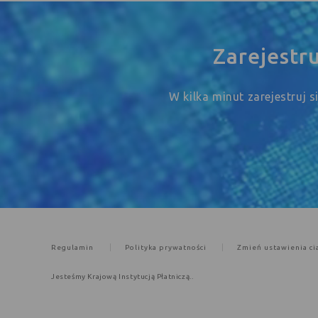
Zarejestr
W kilka minut zarejestruj 
Regulamin
Polityka prywatności
Zmień ustawienia ci
Jesteśmy Krajową Instytucją Płatniczą..