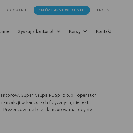
ZAŁÓŻ DARMOWE KONTO
LOGOWANIE
ENGLISH
opinie
zyskuj z kantor.pl
kursy
kontakt
kantorów. Super Grupa PL Sp. z o.o., operator
transakcji w kantorach fizycznych, nie jest
h. Prezentowana baza kantorów ma jedynie