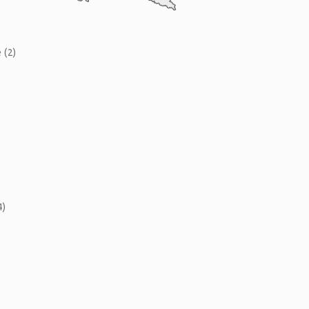
 (2)
)
4)