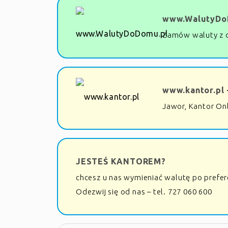
www.WalutyDo
Zamów waluty z 
www.kantor.pl 
Jawor, Kantor On
JESTEŚ KANTOREM?
chcesz u nas wymieniać walutę po prefe
Odezwij się od nas – tel. 727 060 600