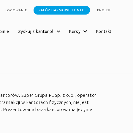
ZAŁÓŻ DARMOWE KONTO
LOGOWANIE
ENGLISH
opinie
zyskuj z kantor.pl
kursy
kontakt
kantorów. Super Grupa PL Sp. z o.o., operator
transakcji w kantorach fizycznych, nie jest
h. Prezentowana baza kantorów ma jedynie