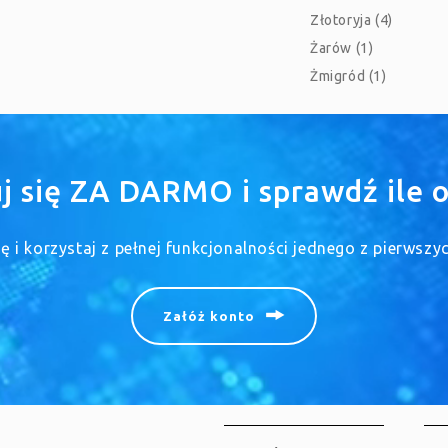
Złotoryja (4)
Żarów (1)
Żmigród (1)
uj się ZA DARMO i sprawdź ile o
się i korzystaj z pełnej funkcjonalności jednego z pierwsz
Załóż konto