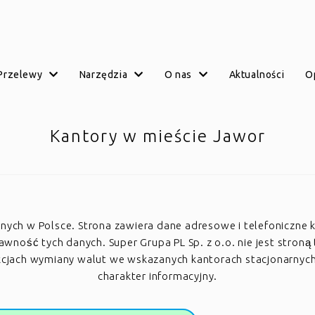
przelewy
narzędzia
o nas
aktualności
Kantory w mieście Jawor
arnych w Polsce. Strona zawiera dane adresowe i telefoniczne 
ość tych danych. Super Grupa PL Sp. z o.o. nie jest stroną 
akcjach wymiany walut we wskazanych kantorach stacjonarnyc
charakter informacyjny.