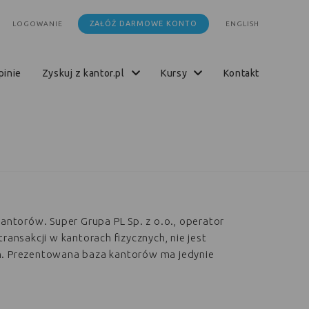
ZAŁÓŻ DARMOWE KONTO
LOGOWANIE
ENGLISH
opinie
zyskuj z kantor.pl
kursy
kontakt
kantorów. Super Grupa PL Sp. z o.o., operator
transakcji w kantorach fizycznych, nie jest
h. Prezentowana baza kantorów ma jedynie