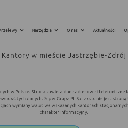
przelewy
narzędzia
o nas
aktualności
Kantory w mieście Jastrzębie-Zdrój
arnych w Polsce. Strona zawiera dane adresowe i telefoniczne 
ość tych danych. Super Grupa PL Sp. z o.o. nie jest stroną 
akcjach wymiany walut we wskazanych kantorach stacjonarnyc
charakter informacyjny.