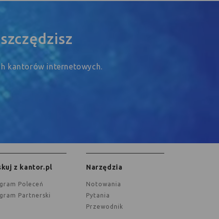
szczędzisz
ych kantorów internetowych.
kuj z kantor.pl
Narzędzia
ogram Poleceń
Notowania
ogram Partnerski
Pytania
Przewodnik