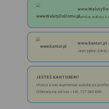
www.WalutyDo
Zamów waluty z 
www.kantor.pl 
Jastrzębie-Zdrój,
JESTEŚ KANTOREM?
chcesz u nas wymieniać walutę po prefe
Odezwij się od nas – tel. 727 060 600