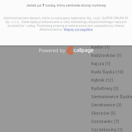
Jesteś już
7
osobą, która zamówiła dzisiaj rozmowę
Pszczyna (6)
Pszów (2)
Administratorem danych, które tu wpisujesz będziemy My, czyli: SUPER GRUPA PL
Sp. z o.o.. Dane będą przetwarzane w celu marketingu bezpośredniego naszych
Pyrzowice (1)
produktów i usług. Podstawą prawną przetwarzania jest uzasadniony interes
Administratora.
Więcej szczegółów
Pyskowice (5)
Racibórz (9)
Radlin (1)
Powered by
Radzionków (1)
Open link in new window
Rajcza (1)
Ruda Śląska (10)
Rybnik (12)
Rydułtowy (3)
Siemianowice Śląskie
Sierakowice (3)
Skoczów (5)
Sosnowiec (7)
Szczekociny (1)