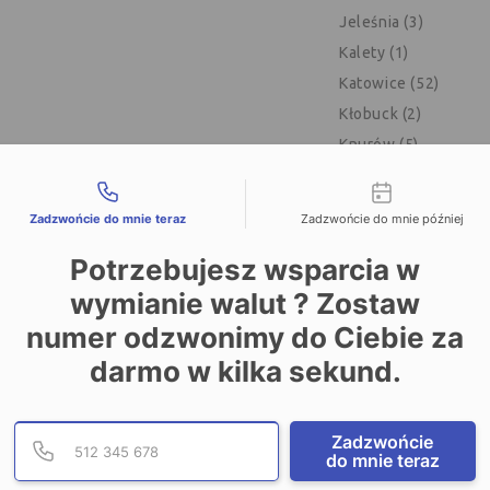
Jeleśnia (3)
Kalety (1)
Katowice (52)
Kłobuck (2)
Knurów (5)
Kończyce Wielkie (1
liwości kontaktu
Korbielów (2)
Zadzwońcie do mnie teraz
Zadzwońcie do mnie później
Lędziny (1)
Potrzebujesz wsparcia w
Lubliniec (11)
wymianie walut ? Zostaw
Łaziska Górne (1)
Mikołów (5)
numer odzwonimy do Ciebie za
Mysłowice (6)
darmo w kilka sekund.
Myszków (2)
Orzesze (1)
Podaj poprawny numer te
Numer telefonu
Zadzwońcie
Piekary Śląskie (6)
do mnie teraz
Pilchowice (2)