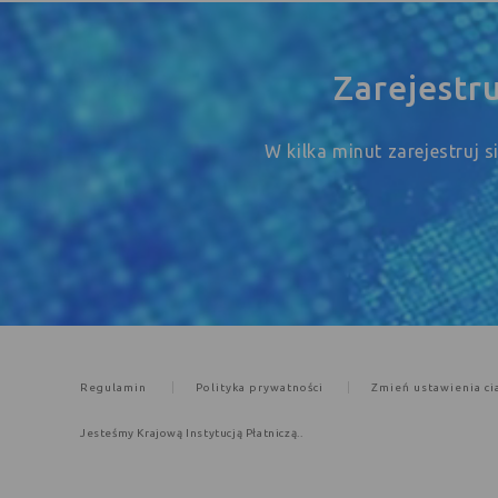
Zarejestr
W kilka minut zarejestruj 
Regulamin
Polityka prywatności
Zmień ustawienia ci
Jesteśmy Krajową Instytucją Płatniczą..