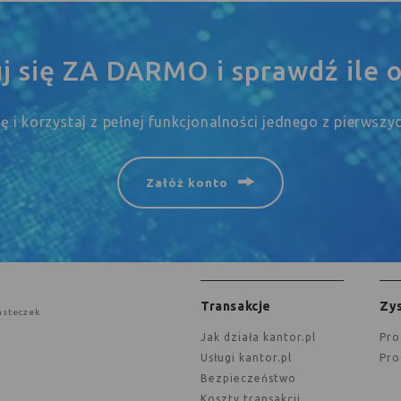
uj się ZA DARMO i sprawdź ile o
się i korzystaj z pełnej funkcjonalności jednego z pierwsz
Załóż konto
Transakcje
Zys
asteczek
jak działa kantor.pl
Pr
Usługi kantor.pl
Pr
Bezpieczeństwo
Koszty transakcji