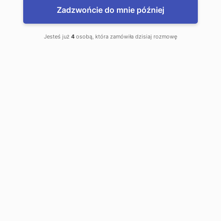
Zadzwońcie do mnie później
Jesteś już
4
osobą, która zamówiła dzisiaj rozmowę
www.WalutyDoDomu.pl
Zamów waluty z dostawą do domu
www.kantor.pl - najlepsze kursy
Gdańsk, Kantor Online