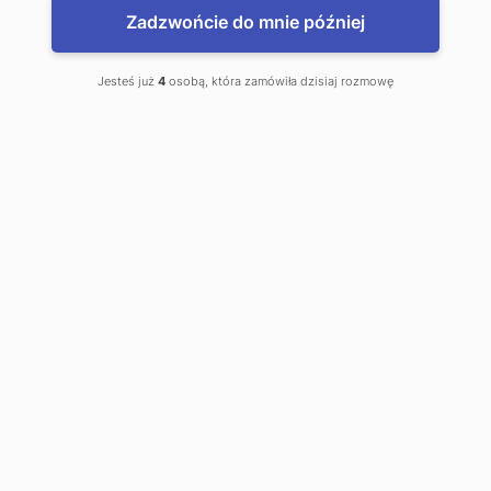
Zadzwońcie do mnie później
Jesteś już
4
osobą, która zamówiła dzisiaj rozmowę
www.WalutyDoDomu.pl
Zamów waluty z dostawą do domu
www.kantor.pl - najlepsze kursy
Ciechocinek, Kantor Online