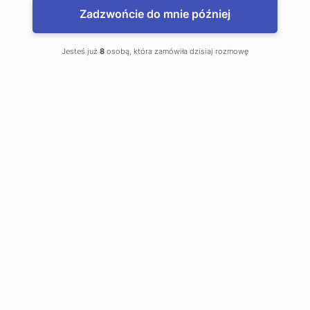
Zadzwońcie do mnie później
Jesteś już
8
osobą, która zamówiła dzisiaj rozmowę
www.WalutyDoDomu.pl
Zamów waluty z dostawą do domu
www.kantor.pl - najlepsze kursy
Chojnice, Kantor Online