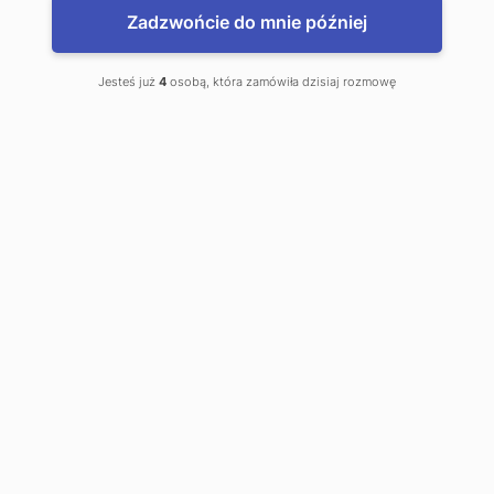
Zadzwońcie do mnie później
ma jedynie charakter informacyjny.
Jesteś już
4
osobą, która zamówiła dzisiaj rozmowę
www.WalutyDoDomu.pl
Zamów waluty z dostawą do domu
www.kantor.pl - najlepsze kursy
Bystrzyca Kłodzka, Kantor Online