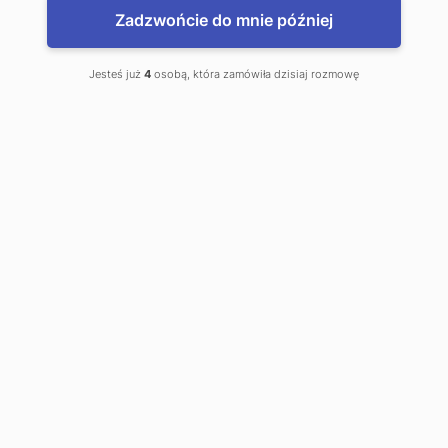
Zadzwońcie do mnie później
Jesteś już
4
osobą, która zamówiła dzisiaj rozmowę
www.WalutyDoDomu.pl
Zamów waluty z dostawą do domu
www.kantor.pl - najlepsze kursy
Bolków, Kantor Online