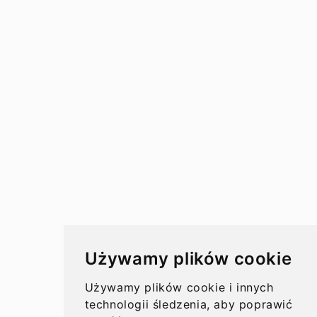
Przelewy
Przelewy w Polsce
Rachunki bankowe
Koszty przelewów
Czasy przelewów
Aktualności
Używamy plików cookie
Opinie
Używamy plików cookie i innych
technologii śledzenia, aby poprawić