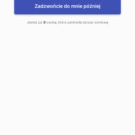
Zadzwońcie do mnie później
Jesteś już
8
osobą, która zamówiła dzisiaj rozmowę
www.WalutyDoDomu.pl
Zamów waluty z dostawą do domu
www.kantor.pl - najlepsze kursy
Błonie, Kantor Online