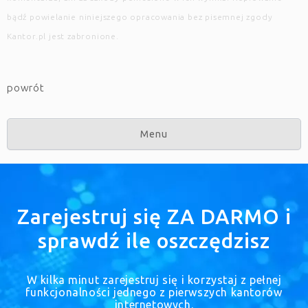
bądź powielanie niniejszego opracowania bez pisemnej zgody
Kantor.pl jest zabronione.
powrót
Menu
Zarejestruj się ZA DARMO i
sprawdź ile oszczędzisz
W kilka minut zarejestruj się i korzystaj z pełnej
funkcjonalności jednego z pierwszych kantorów
internetowych.