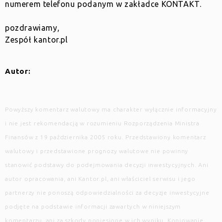
numerem telefonu podanym w zakładce KONTAKT.
pozdrawiamy,
Zespół kantor.pl
Autor:
Powyższy komentarz walutowy ma charakter wyłącznie informacyjny
i nie jest rekomendacją w rozumieniu Rozporządzenia Ministra
Finansów z 19 października 2005 roku. Przedstawiony komentarz
walutowy i przedstawione prognozy walutowe nie powinny
stanowić podstawy do podejmowania decyzji inwestycyjnych. Ani
autor opracowania, ani Kantor.pl, ani właściciel serwisu i jego
partnerzy nie ponoszą odpowiedzialności za decyzje inwestycyjne
podjęte na podstawie informacji zawartych w niniejszym
komentarzu, ani za szkody poniesione w ich wyniku. Kopiowanie