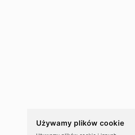
Przewodnik
Przelewy
Przelewy w Polsce
Rachunki bankowe
Koszty przelewów
Czasy przelewów
Aktualności
Używamy plików cookie
Opinie