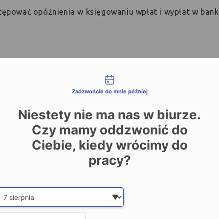
tępować opóźnienia w księgowaniu wpłat i wypłat w ban
liwości kontaktu
Zadzwońcie do mnie później
Niestety nie ma nas w biurze.
 informacyjny i nie jest rekomendacją w rozumieniu Rozporządzenia Mi
Czy mamy oddzwonić do
prognozy walutowe nie powinny stanowić podstawy do podejmowania dec
Ciebie, kiedy wrócimy do
ie ponoszą odpowiedzialności za decyzje inwestycyjne podjęte na podsta
pracy?
powielanie niniejszego opracowania bez pisemnej zgody Kantor.pl jest 
Date and time slection for sch
Wybierz datę
Wybierz godzinę