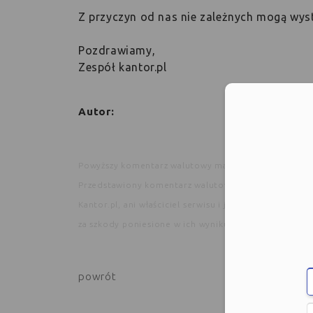
Z przyczyn od nas nie zależnych mogą wys
Pozdrawiamy,
Zespół kantor.pl
Moż
Autor:
Powyższy komentarz walutowy ma charakter wyłącznie
Przedstawiony komentarz walutowy i przedstawione 
Kantor.pl, ani właściciel serwisu i jego partnerzy n
za szkody poniesione w ich wyniku. Kopiowanie bądź 
powrót