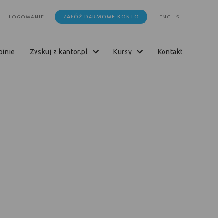
ZAŁÓŻ DARMOWE KONTO
LOGOWANIE
ENGLISH
opinie
zyskuj z kantor.pl
kursy
kontakt