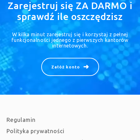
Zarejestruj się ZA DARMO i
sprawdź ile oszczędzisz
W kilka minut zarejestruj się i korzystaj z pełnej
funkcjonalności jednego z pierwszych kantorów
internetowych.
Załóż konto
Regulamin
Polityka prywatności