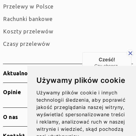
Przelewy w Polsce
Rachunki bankowe
Koszty przelewów
Czasy przelewów
Cześć!
Czy chcesz,
żebyśmy oddzwonili
Aktualności
do Ciebie za darmo
Używamy plików cookie
w
28
sekund?
Opinie
Używamy plików cookie i innych
TAK
technologii śledzenia, aby poprawić
jakość przeglądania naszej witryny,
wyświetlać spersonalizowane treści
O nas
i reklamy, analizować ruch w naszej
witrynie i wiedzieć, skąd pochodzą
Kontakt