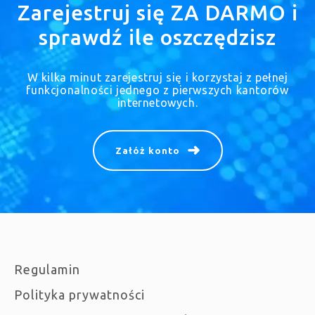
Zarejestruj się ZA DARMO i
sprawdź ile oszczędzisz
W kilka minut zarejestruj się i korzystaj z pełnej
funkcjonalności jednego z pierwszych kantorów
internetowych.
Załóż konto
Regulamin
Polityka prywatności