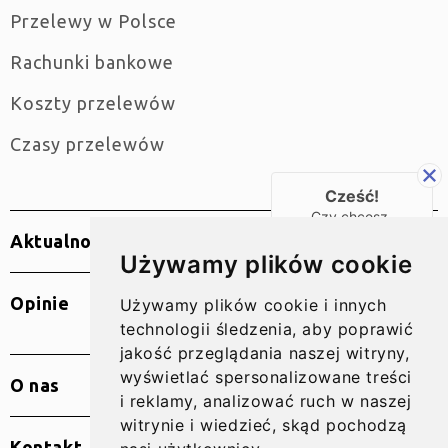
Przelewy w Polsce
Rachunki bankowe
Koszty przelewów
Czasy przelewów
Cześć!
Czy chcesz,
żebyśmy oddzwonili
Aktualności
do Ciebie za darmo
Używamy plików cookie
w
28
sekund?
Opinie
Używamy plików cookie i innych
TAK
technologii śledzenia, aby poprawić
jakość przeglądania naszej witryny,
wyświetlać spersonalizowane treści
O nas
i reklamy, analizować ruch w naszej
witrynie i wiedzieć, skąd pochodzą
Kontakt