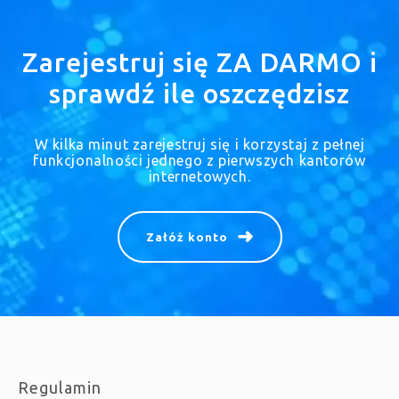
Zarejestruj się ZA DARMO i
sprawdź ile oszczędzisz
W kilka minut zarejestruj się i korzystaj z pełnej
funkcjonalności jednego z pierwszych kantorów
internetowych.
Załóż konto
Regulamin