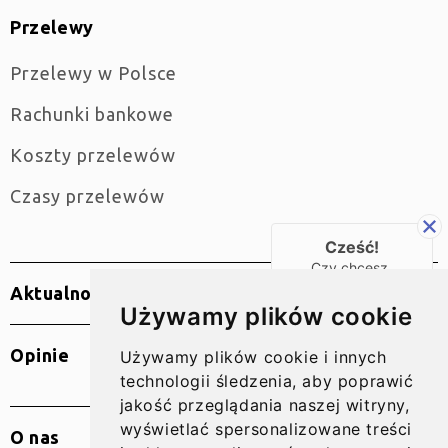
Przelewy
Przelewy w Polsce
Rachunki bankowe
Koszty przelewów
Czasy przelewów
Cześć!
Czy chcesz,
żebyśmy oddzwonili
Aktualności
do Ciebie za darmo
Używamy plików cookie
w
28
sekund?
Opinie
Używamy plików cookie i innych
TAK
technologii śledzenia, aby poprawić
jakość przeglądania naszej witryny,
wyświetlać spersonalizowane treści
O nas