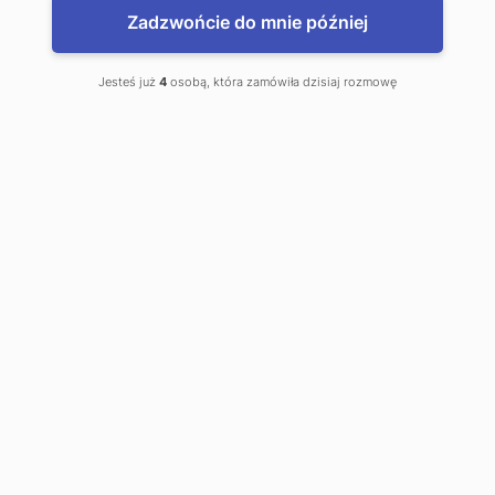
Zadzwońcie do mnie później
Kantory Ompex
Jesteś już
4
osobą, która zamówiła dzisiaj rozmowę
to jest mój kantor
Centrum Handlowe Plaza Broniewskiego 90
87-100
Toruń
Telefon kontaktowy:
504159104