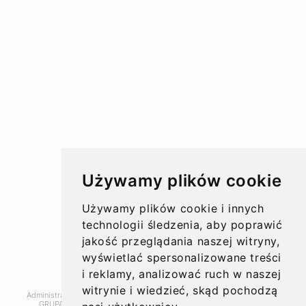
Przelewy w Polsce
Rachunki bankowe
Koszty przelewów
Czasy przelewów
Aktualności
Używamy plików cookie
Opinie
Używamy plików cookie i innych
technologii śledzenia, aby poprawić
jakość przeglądania naszej witryny,
wyświetlać spersonalizowane treści
O nas
i reklamy, analizować ruch w naszej
witrynie i wiedzieć, skąd pochodzą
Administratorem danych, które tu wpisujesz będziemy My, czyli: SUPER
Kontakt
GRUPA PL Sp. z o.o.. Dane będą przetwarzane w celu marketingu