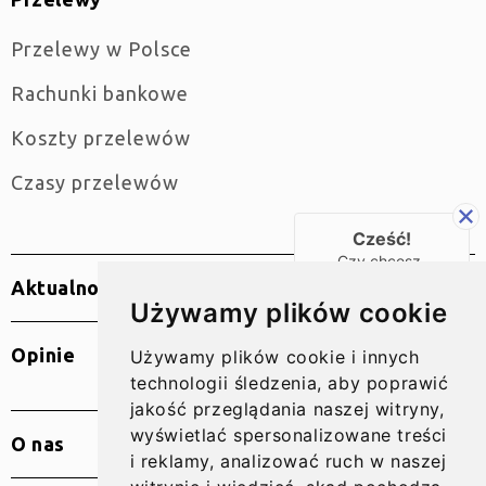
Przelewy w Polsce
Rachunki bankowe
Koszty przelewów
Czasy przelewów
Cześć!
Czy chcesz,
żebyśmy oddzwonili
Aktualności
do Ciebie za darmo
Używamy plików cookie
w
28
sekund?
Opinie
Używamy plików cookie i innych
TAK
technologii śledzenia, aby poprawić
jakość przeglądania naszej witryny,
wyświetlać spersonalizowane treści
O nas
i reklamy, analizować ruch w naszej