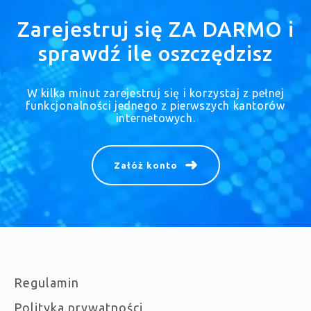
Zarejestruj się ZA DARMO i
sprawdź ile oszczędzisz
W kilka minut zarejestruj się i korzystaj z pełnej
funkcjonalności jednego z pierwszych kantorów
internetowych.
Załóż konto
Regulamin
Polityka prywatności