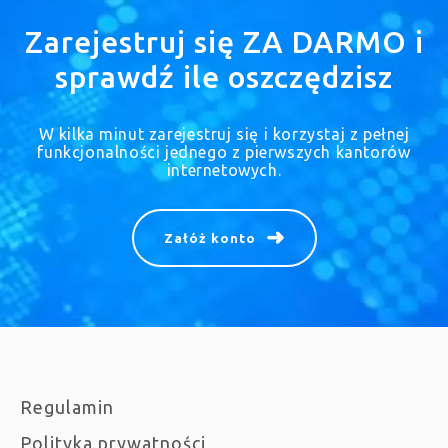
Zarejestruj się ZA DARMO i
sprawdź ile oszczędzisz
W kilka minut zarejestruj się i korzystaj z pełnej
funkcjonalności jednego z pierwszych kantorów
internetowych.
Załóż konto
Regulamin
Polityka prywatności