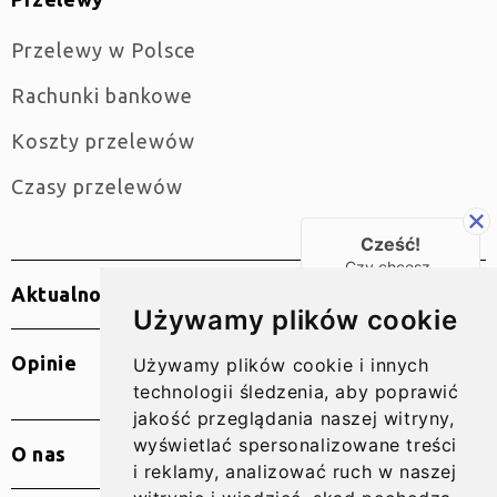
Przelewy w Polsce
Rachunki bankowe
Koszty przelewów
Czasy przelewów
Cześć!
Czy chcesz,
żebyśmy oddzwonili
Aktualności
do Ciebie za darmo
Używamy plików cookie
w
28
sekund?
Opinie
Używamy plików cookie i innych
TAK
technologii śledzenia, aby poprawić
jakość przeglądania naszej witryny,
wyświetlać spersonalizowane treści
O nas
i reklamy, analizować ruch w naszej