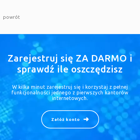
powrót
Zarejestruj się ZA DARMO i
sprawdź ile oszczędzisz
W kilka minut zarejestruj się i korzystaj z pełnej
funkcjonalności jednego z pierwszych kantorów
internetowych.
Załóż konto