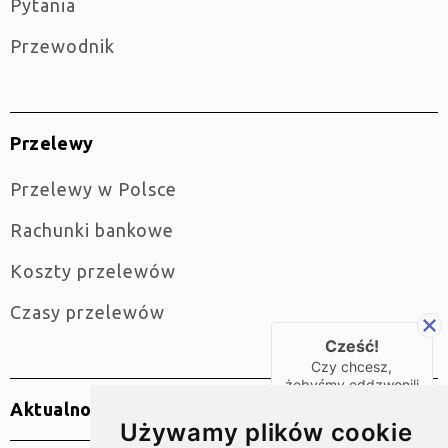
Pytania
Przewodnik
Przelewy
Przelewy w Polsce
Rachunki bankowe
Koszty przelewów
Czasy przelewów
Cześć!
Czy chcesz,
żebyśmy oddzwonili
do Ciebie za darmo
Aktualności
w
28
sekund?
Używamy plików cookie