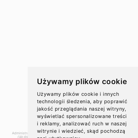
Przelewy w Polsce
Rachunki bankowe
Koszty przelewów
Czasy przelewów
Aktualności
Używamy plików cookie
Opinie
Używamy plików cookie i innych
technologii śledzenia, aby poprawić
jakość przeglądania naszej witryny,
wyświetlać spersonalizowane treści
O nas
i reklamy, analizować ruch w naszej
witrynie i wiedzieć, skąd pochodzą
Administratorem danych, które tu wpisujesz będziemy My, czyli: SUPER
Kontakt
GRUPA PL Sp. z o.o.. Dane będą przetwarzane w celu marketingu