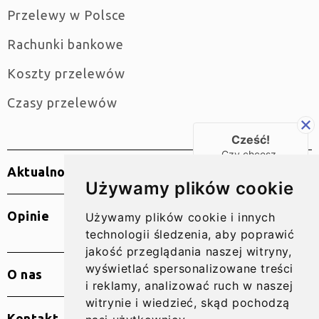
Przelewy w Polsce
Rachunki bankowe
Koszty przelewów
Czasy przelewów
Cześć!
Czy chcesz,
żebyśmy oddzwonili
Aktualności
do Ciebie za darmo
Używamy plików cookie
w
28
sekund?
Opinie
Używamy plików cookie i innych
TAK
technologii śledzenia, aby poprawić
jakość przeglądania naszej witryny,
wyświetlać spersonalizowane treści
O nas
i reklamy, analizować ruch w naszej
witrynie i wiedzieć, skąd pochodzą
Kontakt