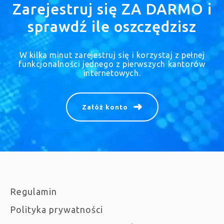
Zarejestruj się ZA DARMO i
sprawdź ile oszczędzisz
W kilka minut zarejestruj się i korzystaj z pełnej
funkcjonalności jednego z pierwszych kantorów
internetowych.
Załóż konto
Regulamin
Polityka prywatności