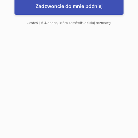
Zadzwońcie do mnie później
Kantor wymiany walut
Jesteś już
4
osobą, która zamówiła dzisiaj rozmowę
to jest mój kantor
Raciborska 53
Chałupki
Telefon kontaktowy:
0 693 44 97 49