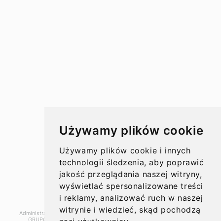
Przelewy w Polsce
Rachunki bankowe
Koszty przelewów
Czasy przelewów
Aktualności
Używamy plików cookie
Opinie
Używamy plików cookie i innych
technologii śledzenia, aby poprawić
jakość przeglądania naszej witryny,
wyświetlać spersonalizowane treści
O nas
i reklamy, analizować ruch w naszej
witrynie i wiedzieć, skąd pochodzą
Administratorem danych, które tu wpisujesz będziemy My, czyli: SUPER
Kontakt
GRUPA PL Sp. z o.o.. Dane będą przetwarzane w celu marketingu