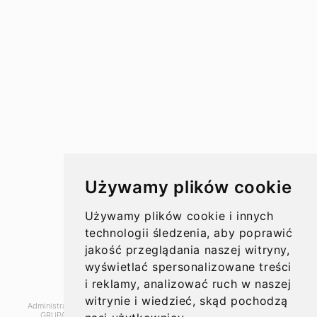
Przelewy w Polsce
Rachunki bankowe
Koszty przelewów
Czasy przelewów
Aktualności
Używamy plików cookie
Opinie
Używamy plików cookie i innych
technologii śledzenia, aby poprawić
jakość przeglądania naszej witryny,
wyświetlać spersonalizowane treści
O nas
i reklamy, analizować ruch w naszej
witrynie i wiedzieć, skąd pochodzą
Administratorem danych, które tu wpisujesz będziemy My, czyli: SUPER
Kontakt
GRUPA PL Sp. z o.o.. Dane będą przetwarzane w celu marketingu