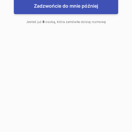
Zadzwońcie do mnie później
Kantor wymiany walut
Jesteś już
8
osobą, która zamówiła dzisiaj rozmowę
to jest mój kantor
Rynek 3
Brzesko
Telefon kontaktowy:
0 14 686 41 94