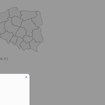
i (1)