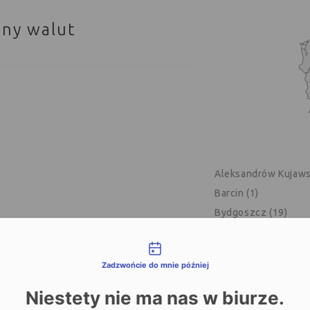
ny walut
Aleksandrów Kujawsk
Barcin (1)
Bydgoszcz (19)
Chełmno (1)
liwości kontaktu
Chełmża (1)
Zadzwońcie do mnie później
Ciechocinek (2)
Golub-Dobrzyń (3)
Niestety nie ma nas w biurze.
Grudziądz (10)