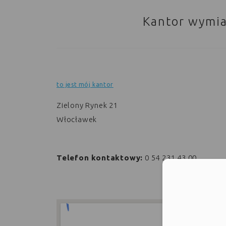
Kantor wymia
to jest mój kantor
Zielony Rynek 21
Włocławek
Telefon kontaktowy:
0 54 231 43 00
Moż