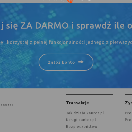
Open link in new window
uj się ZA DARMO i sprawdź ile o
się i korzystaj z pełnej funkcjonalności jednego z pierwsz
Załóż konto
Transakcje
Zys
asteczek
jak działa kantor.pl
Pr
Usługi kantor.pl
Pr
Bezpieczeństwo