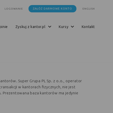
ZAŁÓŻ DARMOWE KONTO
LOGOWANIE
ENGLISH
opinie
zyskuj z kantor.pl
kursy
kontakt
kantorów. Super Grupa PL Sp. z o.o., operator
transakcji w kantorach fizycznych, nie jest
h. Prezentowana baza kantorów ma jedynie