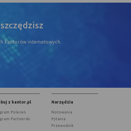
szczędzisz
ych kantorów internetowych.
kuj z kantor.pl
Narzędzia
ogram Poleceń
Notowania
ogram Partnerski
Pytania
Przewodnik