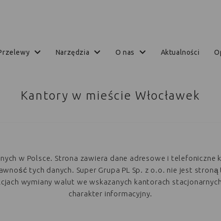
przelewy
narzędzia
o nas
aktualności
Kantory w mieście Włocławek
arnych w Polsce. Strona zawiera dane adresowe i telefoniczne 
ość tych danych. Super Grupa PL Sp. z o.o. nie jest stroną 
akcjach wymiany walut we wskazanych kantorach stacjonarnyc
charakter informacyjny.