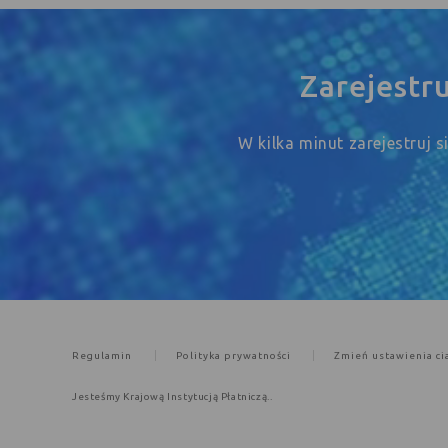
Zarejestr
W kilka minut zarejestruj 
Regulamin
Polityka prywatności
Zmień ustawienia ci
Jesteśmy Krajową Instytucją Płatniczą..