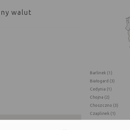
ny walut
Barlinek (1)
Białogard (3)
Cedynia (1)
Chojna (2)
Choszczno (3)
Czaplinek (1)
Darłowo (3)
Drawsko Pomorskie 