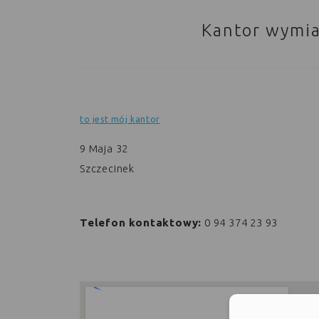
Kantor wymia
to jest mój kantor
9 Maja 32
Szczecinek
Telefon kontaktowy:
0 94 374 23 93