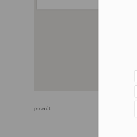
Moż
powrót