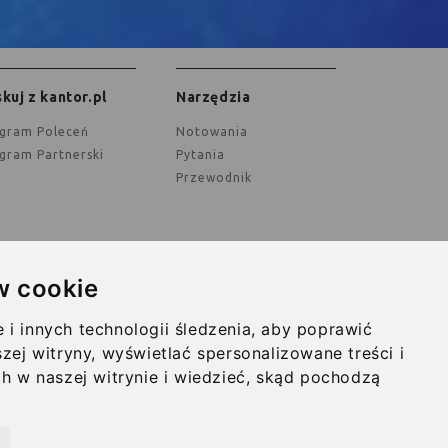
kuj z kantor.pl
Narzędzia
ogram Poleceń
Notowania
ogram Partnerski
Pytania
Przewodnik
w cookie
ualności
O nas
i innych technologii śledzenia, aby poprawić
inie
Kontakt
zej witryny, wyświetlać spersonalizowane treści i
ch w naszej witrynie i wiedzieć, skąd pochodzą