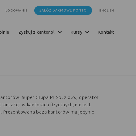
ZAŁÓŻ DARMOWE KONTO
LOGOWANIE
ENGLISH
opinie
zyskuj z kantor.pl
kursy
kontakt
kantorów. Super Grupa PL Sp. z o.o., operator
transakcji w kantorach fizycznych, nie jest
h. Prezentowana baza kantorów ma jedynie