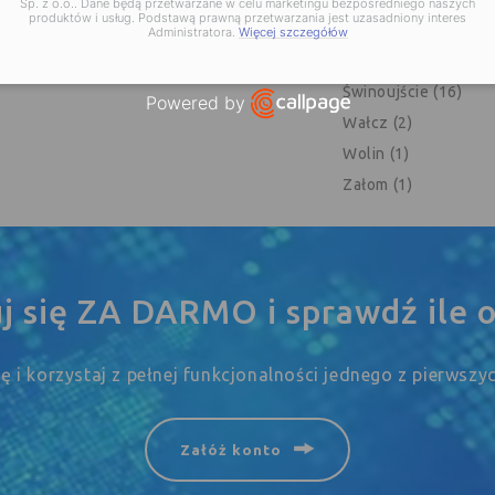
Sp. z o.o.. Dane będą przetwarzane w celu marketingu bezpośredniego naszych
produktów i usług. Podstawą prawną przetwarzania jest uzasadniony interes
Szczecinek (8)
Administratora.
Więcej szczegółów
Świdwin (1)
Świnoujście (16)
Powered by
Wałcz (2)
Open link in new window
Wolin (1)
Załom (1)
uj się ZA DARMO i sprawdź ile o
się i korzystaj z pełnej funkcjonalności jednego z pierwsz
Załóż konto