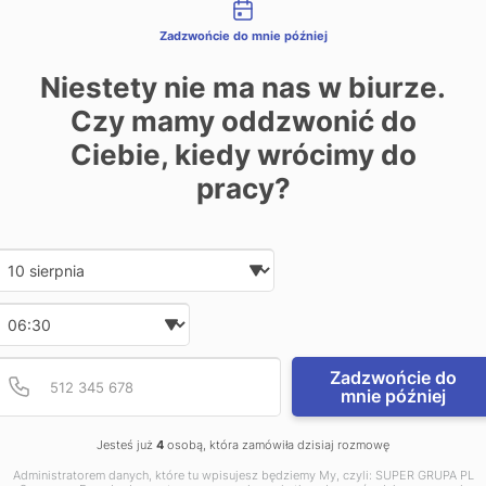
liwości kontaktu
Goleniów (5)
Zadzwońcie do mnie później
Gryfice (3)
Niestety nie ma nas w biurze.
Gryfino (9)
Czy mamy oddzwonić do
Kamień Pomorski (6)
Ciebie, kiedy wrócimy do
Karlino (1)
pracy?
Kołobrzeg (10)
Koszalin (9)
Międzyzdroje (3)
Date and time slection for sch
Wybierz datę
Nowe Warpno (1)
Nowogard (4)
Wybierz godzinę
Płoty (1)
Police (5)
Podaj poprawny numer t
Numer telefonu
Zadzwońcie do
mnie później
Połczyn-Zdrój (1)
Pyrzyce (2)
Jesteś już
4
osobą, która zamówiła dzisiaj rozmowę
Stargard Szczeciński
Administratorem danych, które tu wpisujesz będziemy My, czyli: SUPER GRUPA PL
Szczecin (39)