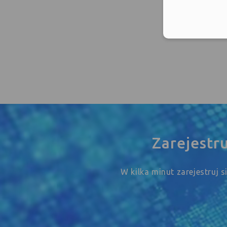
Zarejestr
W kilka minut zarejestruj 