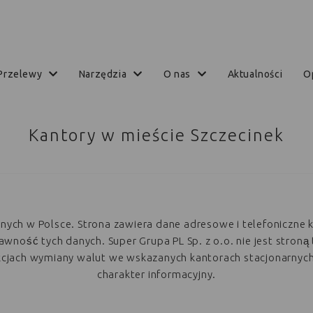
przelewy
narzędzia
o nas
aktualności
Kantory w mieście Szczecinek
arnych w Polsce. Strona zawiera dane adresowe i telefoniczne 
ość tych danych. Super Grupa PL Sp. z o.o. nie jest stroną 
akcjach wymiany walut we wskazanych kantorach stacjonarnyc
charakter informacyjny.