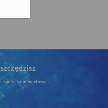
szczędzisz
ych kantorów internetowych.