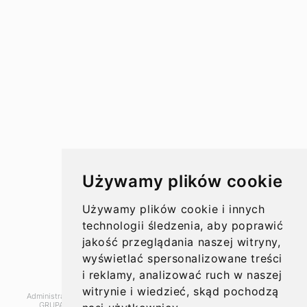
Przelewy w Polsce
Rachunki bankowe
Koszty przelewów
Czasy przelewów
Aktualności
Używamy plików cookie
Opinie
Używamy plików cookie i innych
technologii śledzenia, aby poprawić
jakość przeglądania naszej witryny,
wyświetlać spersonalizowane treści
O nas
i reklamy, analizować ruch w naszej
witrynie i wiedzieć, skąd pochodzą
Administratorem danych, które tu wpisujesz będziemy My, czyli: SUPER
Kontakt
GRUPA PL Sp. z o.o.. Dane będą przetwarzane w celu marketingu