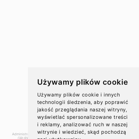
Przelewy w Polsce
Rachunki bankowe
Koszty przelewów
Czasy przelewów
Aktualności
Używamy plików cookie
Opinie
Używamy plików cookie i innych
technologii śledzenia, aby poprawić
jakość przeglądania naszej witryny,
wyświetlać spersonalizowane treści
O nas
i reklamy, analizować ruch w naszej
witrynie i wiedzieć, skąd pochodzą
Administratorem danych, które tu wpisujesz będziemy My, czyli: SUPER
Kontakt
GRUPA PL Sp. z o.o.. Dane będą przetwarzane w celu marketingu