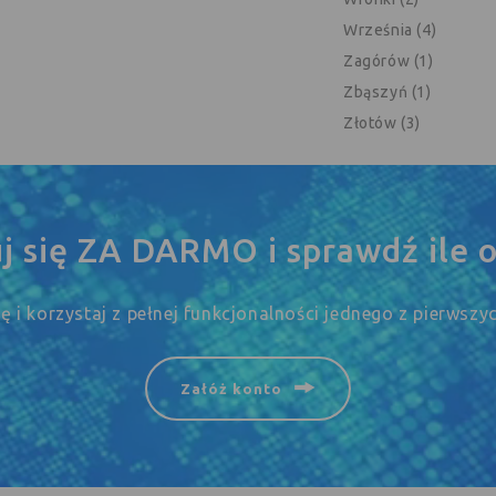
Września (4)
Zagórów (1)
Zbąszyń (1)
Złotów (3)
uj się ZA DARMO i sprawdź ile o
się i korzystaj z pełnej funkcjonalności jednego z pierwsz
Załóż konto