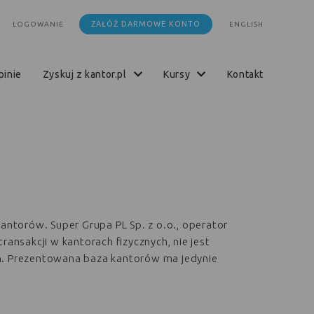
ZAŁÓŻ DARMOWE KONTO
LOGOWANIE
ENGLISH
opinie
zyskuj z kantor.pl
kursy
kontakt
kantorów. Super Grupa PL Sp. z o.o., operator
transakcji w kantorach fizycznych, nie jest
h. Prezentowana baza kantorów ma jedynie