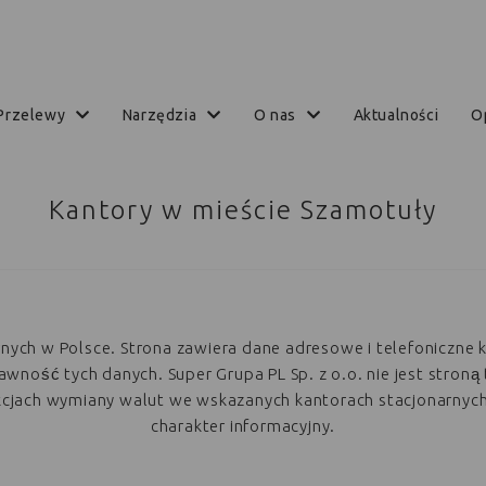
przelewy
narzędzia
o nas
aktualności
Kantory w mieście Szamotuły
arnych w Polsce. Strona zawiera dane adresowe i telefoniczne 
ość tych danych. Super Grupa PL Sp. z o.o. nie jest stroną 
akcjach wymiany walut we wskazanych kantorach stacjonarnyc
charakter informacyjny.