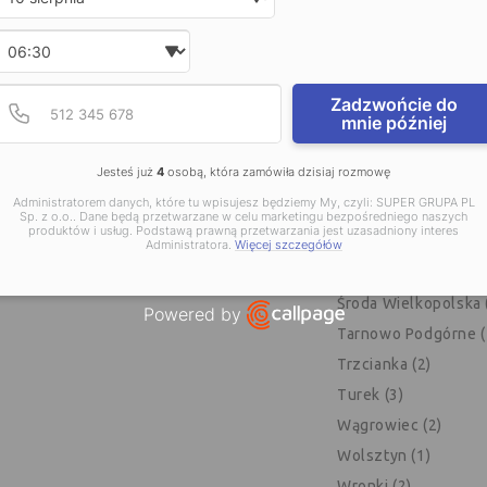
Podrzewie (1)
Wybierz godzinę
Poznań (51)
Rawicz (3)
Podaj poprawny numer t
Numer telefonu
Zadzwońcie do
mnie później
Rogoźno (1)
Słupca (4)
Jesteś już
4
osobą, która zamówiła dzisiaj rozmowę
Swarzędz (3)
Administratorem danych, które tu wpisujesz będziemy My, czyli: SUPER GRUPA PL
Szamotuły (1)
Sp. z o.o.. Dane będą przetwarzane w celu marketingu bezpośredniego naszych
produktów i usług. Podstawą prawną przetwarzania jest uzasadniony interes
Ślesin (1)
Administratora.
Więcej szczegółów
Śrem (3)
Środa Wielkopolska 
Powered by
Tarnowo Podgórne (
Open link in new window
Trzcianka (2)
Turek (3)
Wągrowiec (2)
Wolsztyn (1)
Wronki (2)