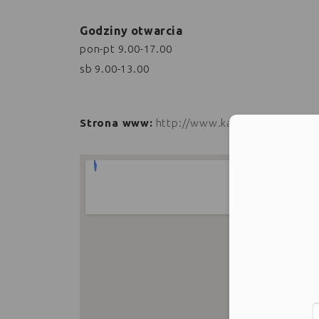
Godziny otwarcia
pon-pt 9.00-17.00
sb 9.00-13.00
Strona www:
http://www.kantorverde.pl
Moż