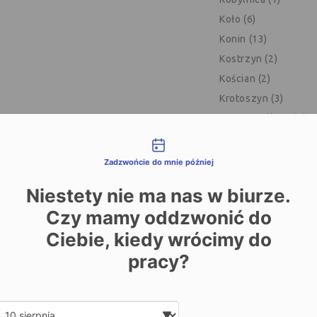
Koło (6)
Konin (13)
Kostrzyn (2)
Kościan (2)
Krotoszyn (3)
Krzyż Wielkopolski (
liwości kontaktu
Lipno (2)
Luboń (3)
Zadzwońcie do mnie później
Międzychód (1)
Niestety nie ma nas w biurze.
Mosina (1)
Czy mamy oddzwonić do
Nowy Tomyśl (4)
Ciebie, kiedy wrócimy do
Oborniki (1)
pracy?
Ostrów Wielkopolski
Ostrzeszów (1)
Piła (7)
Date and time slection for sch
Wybierz datę
Pleszew (2)