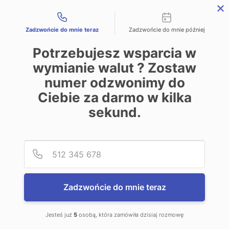
Możliwości kontaktu
REJESTRACJA
LOGOWANIE
ENGLISH
Zadzwońcie do mnie teraz
Zadzwońcie do mnie później
Potrzebujesz wsparcia w
wymianie walut ? Zostaw
numer odzwonimy do
Kantory w mieście Świebodzice
Ciebie za darmo w kilka
sekund.
Poniżej znajduje się baza kantorów stacjonarnych w
Polsce. Strona zawiera dane adresowe i telefoniczne
Podaj
Numer
kantorów. Super Grupa PL Sp. z o.o., operator serwisu
kantor.pl nie odpowiada za poprawność tych danych.
Super Grupa PL Sp. z o.o. nie jest stroną transakcji w
Zadzwońcie do mnie teraz
kantorach fizycznych, nie jest odpowiedzialna i nie
uczestniczy w transakcjach wymiany walut we wskazanych
kantorach stacjonarnych. Prezentowana baza kantorów
Jesteś już
5
osobą, która zamówiła dzisiaj rozmowę
ma jedynie charakter informacyjny.