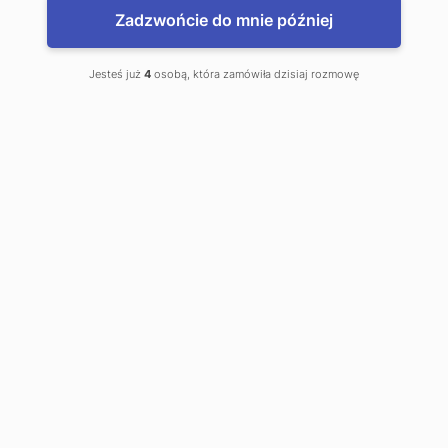
Zadzwońcie do mnie później
Kantor Polskiego Związku
Jesteś już
4
osobą, która zamówiła dzisiaj rozmowę
Motorowego OZDG. Sp. z o.o.
to jest mój kantor
Graniczna 1
Kuźnica
Telefon kontaktowy:
0 85 722 47 18