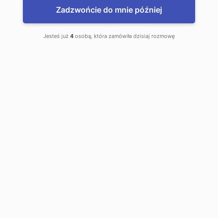
Zadzwońcie do mnie później
Irwado. Kantor, lombard, sklepy.
Jesteś już
4
osobą, która zamówiła dzisiaj rozmowę
Wasilewski I.
to jest mój kantor
Bema 21
Łomża
Telefon kontaktowy:
0 86 216 63 82