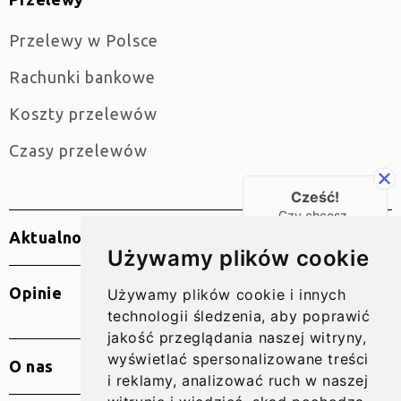
Przelewy w Polsce
Rachunki bankowe
Koszty przelewów
Czasy przelewów
Cześć!
Czy chcesz,
żebyśmy oddzwonili
Aktualności
do Ciebie za darmo
Używamy plików cookie
w
28
sekund?
Opinie
Używamy plików cookie i innych
TAK
technologii śledzenia, aby poprawić
jakość przeglądania naszej witryny,
wyświetlać spersonalizowane treści
O nas
i reklamy, analizować ruch w naszej