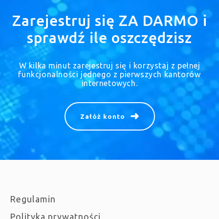
Zarejestruj się ZA DARMO i
sprawdź ile oszczędzisz
W kilka minut zarejestruj się i korzystaj z pełnej
funkcjonalności jednego z pierwszych kantorów
internetowych.
Załóż konto
Regulamin
Polityka prywatności