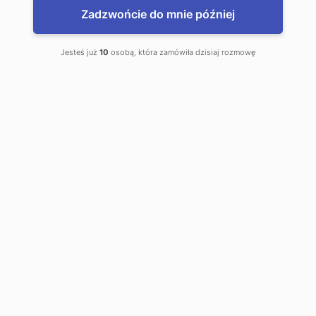
Zadzwońcie do mnie później
Gromulski Tadeusz. Kantor
Jesteś już
10
osobą, która zamówiła dzisiaj rozmowę
wymiany walut
to jest mój kantor
Sienkiewicza 19
Kielce
Telefon kontaktowy:
0 41 366 40 93