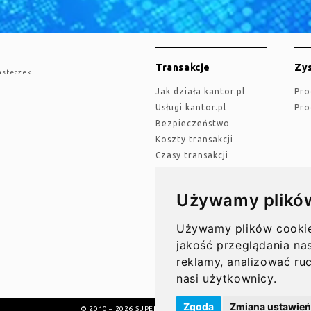
Transakcje
Zys
asteczek
jak działa kantor.pl
Pr
Usługi kantor.pl
Pr
Bezpieczeństwo
Koszty transakcji
Czasy transakcji
Używamy plikó
Przelewy
Akt
Przelewy w Polsce
Używamy plików cookie 
Op
Rachunki bankowe
jakość przeglądania nas
Koszty przelewów
reklamy, analizować ru
Czasy przelewów
nasi użytkownicy.
Zgoda
Zmiana ustawień
© 2010 – 2026 SUPER GRUPA PL Sp. z o.o.