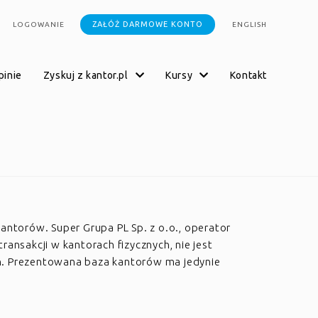
ZAŁÓŻ DARMOWE KONTO
LOGOWANIE
ENGLISH
opinie
zyskuj z kantor.pl
kursy
kontakt
kantorów. Super Grupa PL Sp. z o.o., operator
transakcji w kantorach fizycznych, nie jest
h. Prezentowana baza kantorów ma jedynie