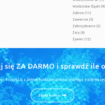
Wodzisław Śląski (9)
Zabrze (11)
Zawiercie (3)
Zebrzydowice (5)
Żory (9)
Żywiec (12)
uj się ZA DARMO i sprawdź ile o
się i korzystaj z pełnej funkcjonalności jednego z pierwsz
Załóż konto