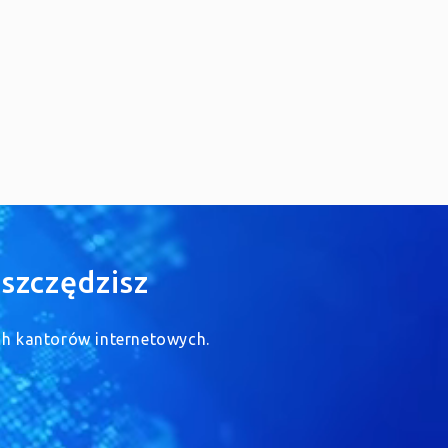
szczędzisz
ych kantorów internetowych.