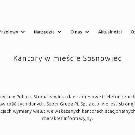
przelewy
narzędzia
o nas
aktualności
Kantory w mieście Sosnowiec
arnych w Polsce. Strona zawiera dane adresowe i telefoniczne 
ość tych danych. Super Grupa PL Sp. z o.o. nie jest stroną 
akcjach wymiany walut we wskazanych kantorach stacjonarnyc
charakter informacyjny.