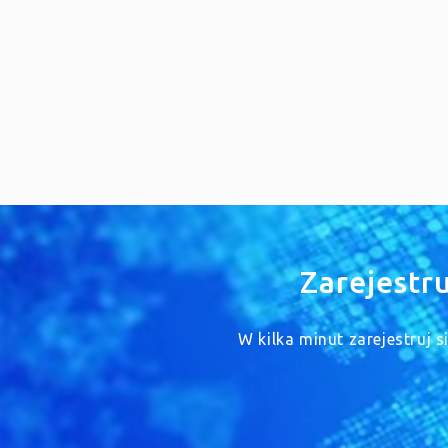
Zarejestr
W kilka minut zarejestruj 