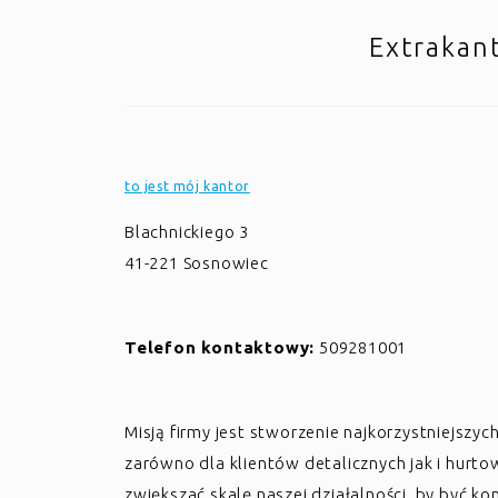
Extrakant
to jest mój kantor
Blachnickiego 3
41-221
Sosnowiec
Telefon kontaktowy:
509281001
Misją firmy jest stworzenie najkorzystniejsz
zarówno dla klientów detalicznych jak i hurt
zwiększać skalę naszej działalności, by być k