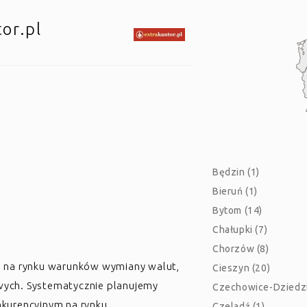
or.pl
Będzin (1)
Bieruń (1)
Bytom (14)
Chałupki (7)
Chorzów (8)
ych na rynku warunków wymiany walut,
Cieszyn (20)
owych. Systematycznie planujemy
Czechowice-Dziedzi
onkurencyjnym na rynku.
Czeladź (1)