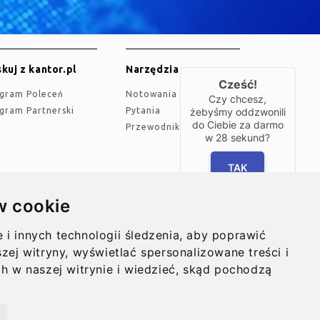
kuj z kantor.pl
Narzędzia
Cześć!
ogram Poleceń
Notowania
Czy chcesz,
żebyśmy oddzwonili
ogram Partnerski
Pytania
do Ciebie za darmo
Przewodnik
w
28
sekund?
TAK
w cookie
ualności
O nas
i innych technologii śledzenia, aby poprawić
inie
Kontakt
zej witryny, wyświetlać spersonalizowane treści i
ch w naszej witrynie i wiedzieć, skąd pochodzą