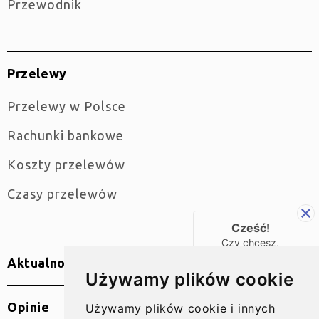
Przewodnik
Przelewy
Przelewy w Polsce
Rachunki bankowe
Koszty przelewów
Czasy przelewów
Cześć!
Czy chcesz,
żebyśmy oddzwonili
Aktualności
do Ciebie za darmo
Używamy plików cookie
w
28
sekund?
Opinie
Używamy plików cookie i innych
TAK