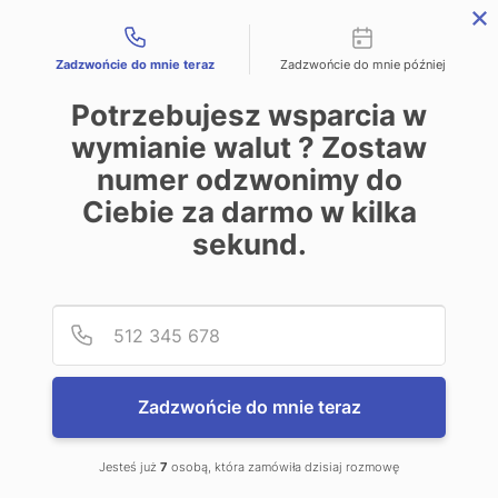
Możliwości kontaktu
REJESTRACJA
LOGOWANIE
ENGLISH
Zadzwońcie do mnie teraz
Zadzwońcie do mnie później
Potrzebujesz wsparcia w
wymianie walut ? Zostaw
numer odzwonimy do
Kantory w mieście Wałbrzych
Ciebie za darmo w kilka
sekund.
Poniżej znajduje się baza kantorów stacjonarnych w
Polsce. Strona zawiera dane adresowe i telefoniczne
Podaj
Numer
kantorów. Super Grupa PL Sp. z o.o., operator serwisu
kantor.pl nie odpowiada za poprawność tych danych.
Super Grupa PL Sp. z o.o. nie jest stroną transakcji w
Zadzwońcie do mnie teraz
kantorach fizycznych, nie jest odpowiedzialna i nie
uczestniczy w transakcjach wymiany walut we wskazanych
kantorach stacjonarnych. Prezentowana baza kantorów
Jesteś już
7
osobą, która zamówiła dzisiaj rozmowę
ma jedynie charakter informacyjny.