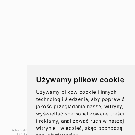
Przelewy w Polsce
Rachunki bankowe
Koszty przelewów
Czasy przelewów
Aktualności
Używamy plików cookie
Opinie
Używamy plików cookie i innych
technologii śledzenia, aby poprawić
jakość przeglądania naszej witryny,
wyświetlać spersonalizowane treści
O nas
i reklamy, analizować ruch w naszej
witrynie i wiedzieć, skąd pochodzą
Administratorem danych, które tu wpisujesz będziemy My, czyli: SUPER
Kontakt
GRUPA PL Sp. z o.o.. Dane będą przetwarzane w celu marketingu