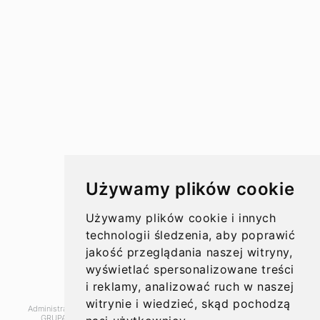
Przelewy w Polsce
Rachunki bankowe
Koszty przelewów
Czasy przelewów
Aktualności
Używamy plików cookie
Opinie
Używamy plików cookie i innych
technologii śledzenia, aby poprawić
jakość przeglądania naszej witryny,
wyświetlać spersonalizowane treści
O nas
i reklamy, analizować ruch w naszej
witrynie i wiedzieć, skąd pochodzą
Administratorem danych, które tu wpisujesz będziemy My, czyli: SUPER
Kontakt
GRUPA PL Sp. z o.o.. Dane będą przetwarzane w celu marketingu