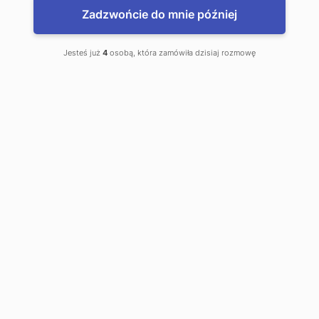
Zadzwońcie do mnie później
Baks. Kantor wymiany walut
Jesteś już
4
osobą, która zamówiła dzisiaj rozmowę
to jest mój kantor
Józefa Marka 6
Limanowa
Telefon kontaktowy:
0 18 337 45 45